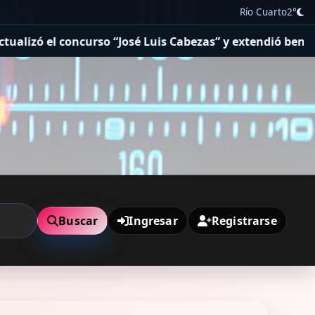
Río Cuarto
2°
“José Luis Cabezas” y extendió beneficios tributarios
Im
Buscar
Ingresar
Registrarse