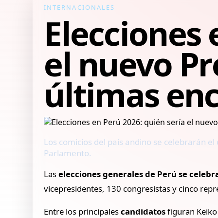
INTERNACIONALES
Elecciones 
el nuevo Pr
últimas en
Los comicios del país andino se celebrarán el
Parlamento.
Las
elecciones generales de Perú se celebr
vicepresidentes, 130 congresistas y cinco rep
Entre los principales
candidatos
figuran Keiko