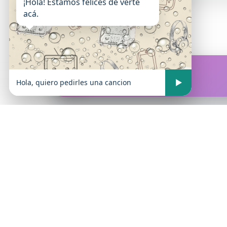
¡Hola! Estamos felices de verte
acá.
FM Atrevida
En vivo