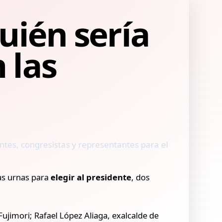
uién sería
 las
entes, congresistas y representantes para el
as urnas para
elegir al presidente
, dos
Fujimori; Rafael López Aliaga, exalcalde de