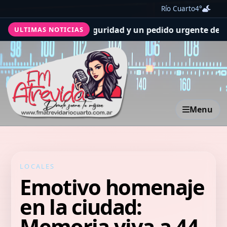
Río Cuarto
4°
ncidente de seguridad y un pedido urgente de más de 200
ULTIMAS NOTICIAS
Menu
LOCALES
Emotivo homenaje
en la ciudad:
Memoria viva a 44