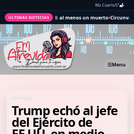
Río Cuarto
5°
ciclón extratropical: al menos un muerto
Circunvalación 
ULTIMAS NOTICIAS
Menu
LOCALES
Trump echó al jefe
del Ejército de
EE.UU. en medio