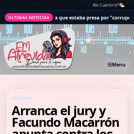
Río Cuarto
10°
beró a una jueza que estaba presa por "corrupción espiri
ULTIMAS NOTICIAS
Menu
LOCALES
Arranca el jury y
Facundo Macarrón
apunta contra los