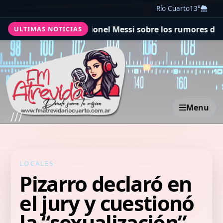
Río Cuarto
13°
respuesta de Lionel Messi sobre los rumores de la salida
ULTIMAS NOTICIAS
Menu
LOCALES
Pizarro declaró en
el jury y cuestionó
la “sexualización”