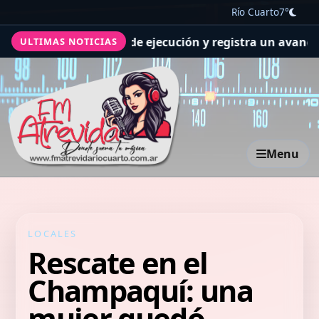
Río Cuarto
7°
las previsiones de ejecución y registra un avance genera
ULTIMAS NOTICIAS
Menu
LOCALES
Rescate en el
Champaquí: una
mujer quedó