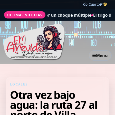
Río Cuarto
9°
 cinco heridos por un choque múltiple
El trigo desafió
ULTIMAS NOTICIAS
Menu
LOCALES
Otra vez bajo
agua: la ruta 27 al
norte de Villa