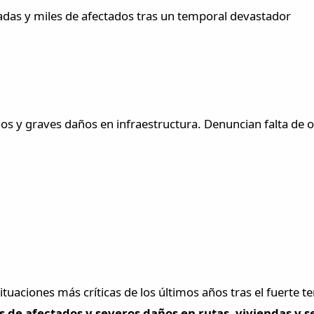
adas y miles de afectados tras un temporal devastador
os y graves daños en infraestructura. Denuncian falta de ob
tuaciones más críticas de los últimos años tras el fuerte te
s de afectados y severos daños en rutas, viviendas y se