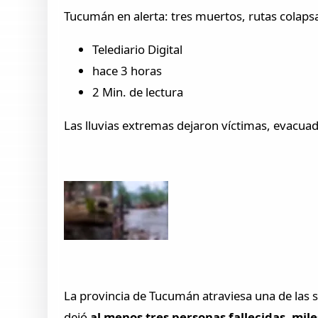
Tucumán en alerta: tres muertos, rutas colaps
Telediario Digital
hace 3 horas
2 Min. de lectura
Las lluvias extremas dejaron víctimas, evacuad
La provincia de Tucumán atraviesa una de las si
dejó
al menos tres personas fallecidas, mile