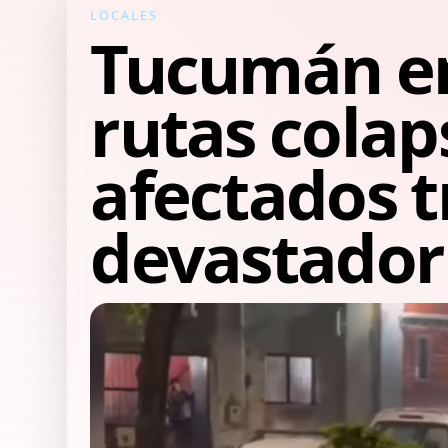
LOCALES
Tucumán en 
rutas colap
afectados t
devastador