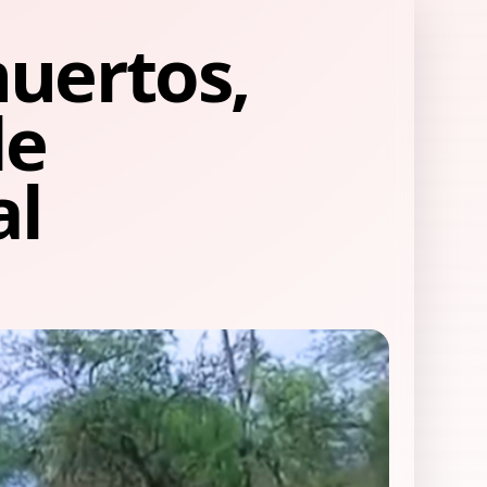
muertos,
de
al