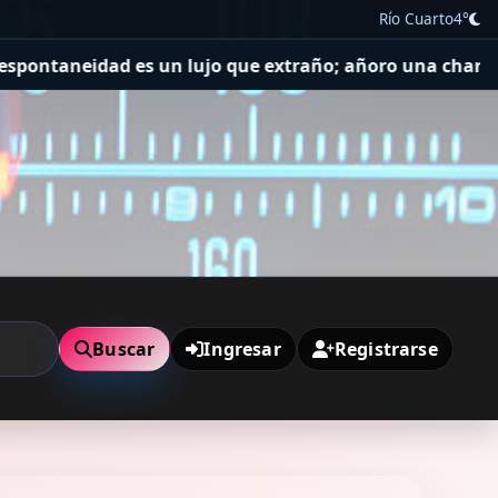
Río Cuarto
4°
jo que extraño; añoro una charla sin motivo.
Los gober
Buscar
Ingresar
Registrarse