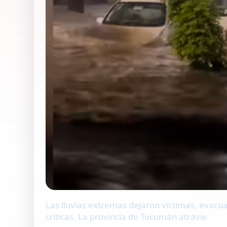
Las lluvias extremas dejaron víctimas, evacu
críticas. La provincia de Tucumán atravie