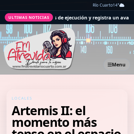
Río Cuarto
14°
ra las previsiones de ejecución y registra un avance gen
ULTIMAS NOTICIAS
Menu
LOCALES
Artemis II: el
momento más
tenso en el espacio