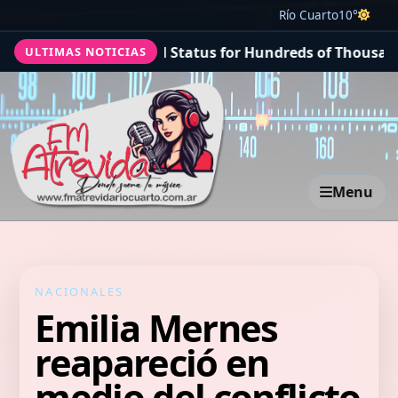
Río Cuarto
10°
 Protected Status for Hundreds of Thousands of Haitian
ULTIMAS NOTICIAS
Menu
NACIONALES
Emilia Mernes
reapareció en
medio del conflicto