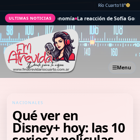
Río Cuarto
18°
pide mucha más Agronomía
La reacción de Sofía Gonet a 
ULTIMAS NOTICIAS
Menu
NACIONALES
Qué ver en
Disney+ hoy: las 10
series y películas