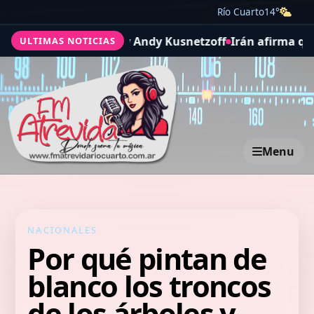
Río Cuarto
14°
tha Legrand y Andy Kusnetzoff
Irán afirma que el estre
ULTIMAS NOTICIAS
Menu
NACIONALES
Por qué pintan de
blanco los troncos
de los árboles y