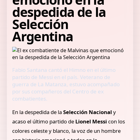
despedida de la
Selección
Argentina
Fabio Santana cantó el Himno en el último
partido de Messi en el país. Veterano de
guerra de La Matanza, estuvo acompañado
por sus compañeros del Centro de ex
combatientes.
En la despedida de la
Selección Nacional
y
acaso el último partido de
Lionel Messi
con los
colores celeste y blanco, la voz de un hombre