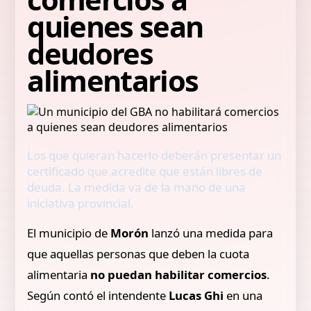
quienes sean
deudores
alimentarios
Los que quieran hacerlo deberán presentar un
certificado que acredite que están libres de
deuda. La medida va de la mano de una
iniciativa provincial.
El municipio de
Morón
lanzó una medida para
que aquellas personas que deben la cuota
alimentaria
no puedan habilitar comercios
.
Según contó el intendente
Lucas Ghi
en una