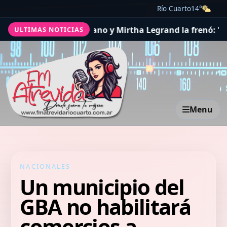
Río Cuarto
14°
Facundo Moyano y Mirtha Legrand la frenó: "No quiero 
ULTIMAS NOTICIAS
Menu
NACIONALES
Un municipio del
GBA no habilitará
comercios a