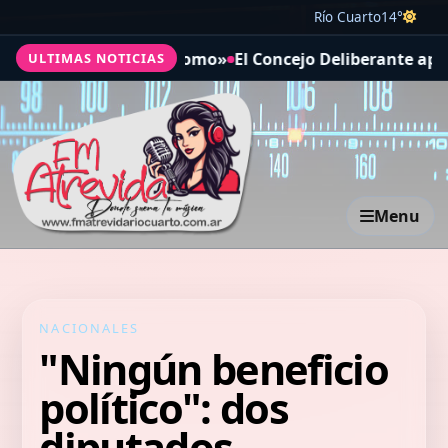
Río Cuarto
14°
o en el Autódromo»
El Concejo Deliberante aprobó acuerd
ULTIMAS NOTICIAS
Menu
NACIONALES
"Ningún beneficio
político": dos
diputados