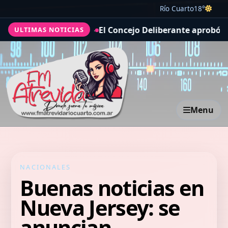
Río Cuarto
18°
n el Autódromo»
El Concejo Deliberante aprobó acuerdos 
ULTIMAS NOTICIAS
Menu
NACIONALES
Buenas noticias en
Nueva Jersey: se
anuncian