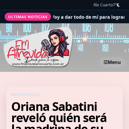
Río Cuarto
7°
 a Boca: "Voy a dar todo de mí para lograr campeonatos"
ULTIMAS NOTICIAS
Menu
NACIONALES
Oriana Sabatini
reveló quién será
la madrina de su