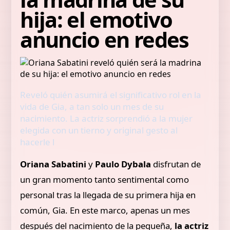
hija: el emotivo
anuncio en redes
Reveló quién asumirá el significativo rol en la
vida de Gia, a tan solo un mes de su
nacimiento. La actriz sorprendió a la mujer
elegida con un tierno y original gesto al
hacerle l
Oriana Sabatini
y
Paulo Dybala
disfrutan de
un gran momento tanto sentimental como
personal tras la llegada de su primera hija en
común, Gia. En este marco, apenas un mes
después del nacimiento de la pequeña,
la actriz