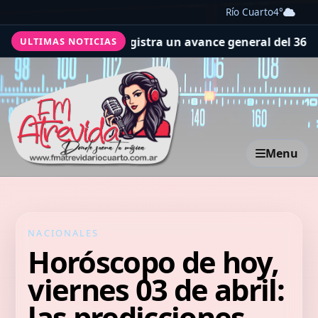
Río Cuarto
4°
registra un avance general del 36%
Se realizó una jornad
ULTIMAS NOTICIAS
Menu
NACIONALES
Horóscopo de hoy,
viernes 03 de abril:
las predicciones