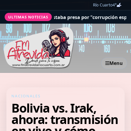
Río Cuarto
4°
ue estaba presa por "corrupción espiritual"
San Cayetano
ULTIMAS NOTICIAS
Menu
NACIONALES
Bolivia vs. Irak,
ahora: transmisión
en vivo y cómo