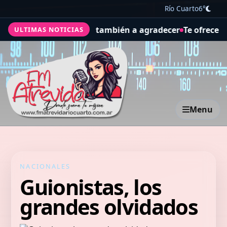
Río Cuarto
6°
ajo, y también a agradecer
Te ofrecen trabajo, pero es un
ULTIMAS NOTICIAS
Menu
NACIONALES
Guionistas, los
grandes olvidados