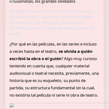
El público suele recordar actores, actrices y
directores, pero rara vez a quienes escriben
las historias. Sin embargo, guionistas y
dramaturgos son la base de toda producción
audio
¿Por qué en las películas, en las series e incluso
a veces hasta en el teatro,
se olvida a quién
escribió la obra o el guión
? Algo muy curioso
teniendo en cuenta que, cualquier material
audiovisual o teatral necesita, previamente, una
historia que es su esqueleto, su punto de
partida, su estructura fundamental sin la cual,
no existiría tal película ni serie ni obra de teatro.