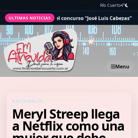
Río Cuarto
4°
C, actualizó el concurso “José Luis Cabezas” y extendió b
ULTIMAS NOTICIAS
Menu
NACIONALES
Meryl Streep llega
a Netflix como una
mujer que debe