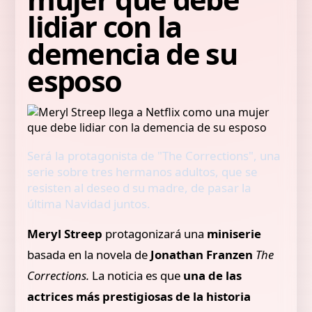
lidiar con la
demencia de su
esposo
Será la protagonista de "The Corrections", una
serie sobre tres hermanos adultos, que se
resisten al deseo d su madre, de pasar la
última Navidad juntos.
Meryl Streep
protagonizará una
miniserie
basada en la novela de
Jonathan Franzen
The
Corrections.
La noticia es que
una de las
actrices más prestigiosas de la historia