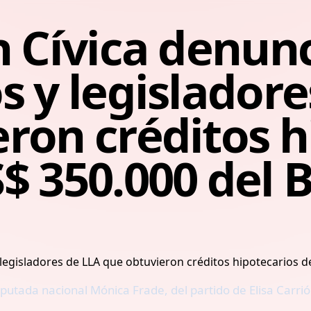
n Cívica denunc
s y legisladore
ron créditos h
$ 350.000 del 
 diputada nacional Mónica Frade, del partido de Elisa Carr