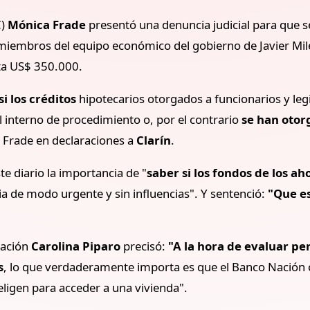
C)
Mónica Frade
presentó una denuncia judicial para que s
miembros del equipo económico del gobierno de Javier Milei
sta US$ 350.000.
si los créditos
hipotecarios otorgados a funcionarios y le
l interno de procedimiento o, por el contrario
se han otor
ó Frade en declaraciones a
Clarín
.
te diario la importancia de "
saber si los fondos de los a
cia de modo urgente y sin influencias". Y sentenció:
"Que es
Nación
Carolina Piparo
precisó:
"A
la hora de evaluar pe
s
, lo que verdaderamente importa es que el Banco Nación 
eligen para acceder a una vivienda".