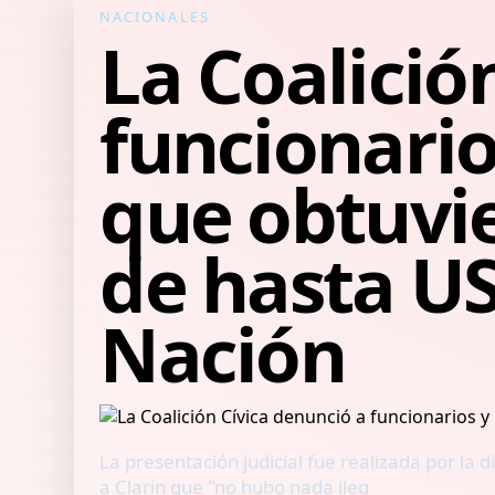
NACIONALES
La Coalició
funcionario
que obtuvie
de hasta US
Nación
La presentación judicial fue realizada por la
a Clarín que "no hubo nada ileg