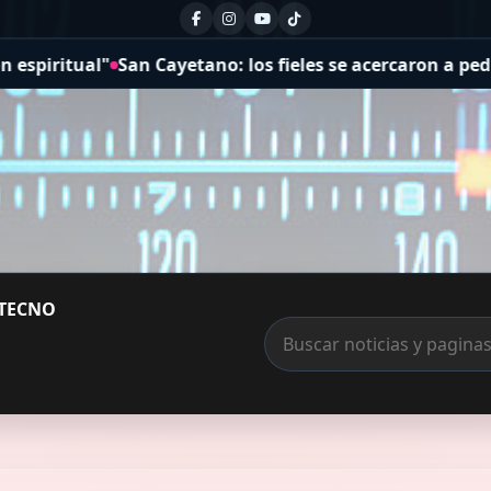
no: los fieles se acercaron a pedir por la salud y el trab
TECNO