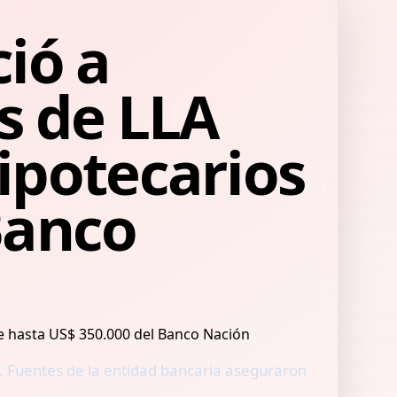
ió a
s de LLA
ipotecarios
Banco
ió. Fuentes de la entidad bancaria aseguraron