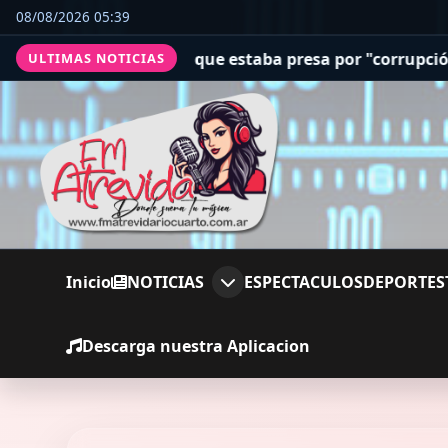
08/08/2026 05:39
 que estaba presa por "corrupción espiritual"
San Cayeta
ULTIMAS NOTICIAS
Inicio
NOTICIAS
ESPECTACULOS
DEPORTES
Descarga nuestra Aplicacion