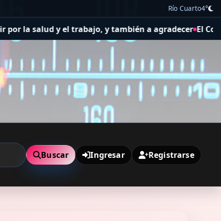
Río Cuarto
4°
ajo, y también a agradecer
El Concejo Deliberante aprobó 
Buscar
Ingresar
Registrarse