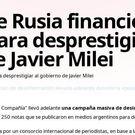
 Rusia financ
ra desprestigi
 Javier Milei
ción de desinformación llevada adelante durante la époc
a Compañía" llevó adelante
una campaña masiva de desin
 250 notas que se publicaron en medios argentinos para desp
 por un consorcio internacional de periodistas, en base a la