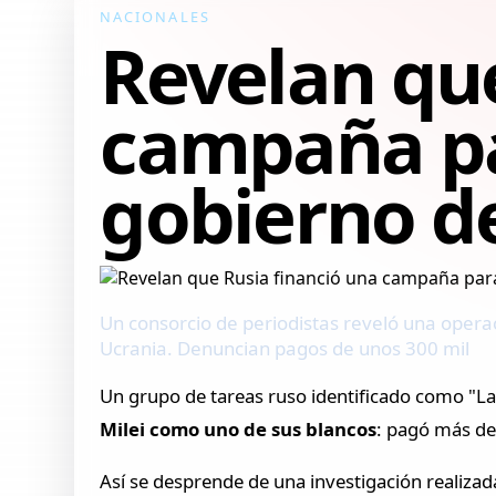
NACIONALES
Revelan que
campaña pa
gobierno de
Un consorcio de periodistas reveló una opera
Ucrania. Denuncian pagos de unos 300 mil
Un grupo de tareas ruso identificado como "L
Milei como uno de sus blancos
: pagó más de
Así se desprende de una investigación realizada