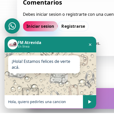
Comentarios
Debes iniciar sesion o registrarte con una cuen
Iniciar sesion
Registrarse
FM Atrevida
Todavia no hay comentarios aprobados.
×
En línea
¡Hola! Estamos felices de verte
acá.
FM Atrevida
En vivo