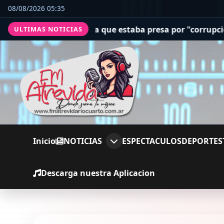
08/08/2026 05:35
 a una jueza que estaba presa por "corrupción espiritual
ULTIMAS NOTICIAS
Inicio
NOTICIAS
ESPECTACULOS
DEPORTES
Descarga nuestra Aplicacion