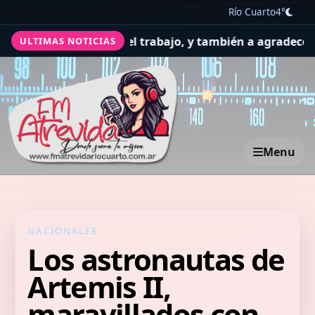
Río Cuarto
4°
or la salud y el trabajo, y también a agradecer
El Concejo
ULTIMAS NOTICIAS
Menu
NACIONALES
Los astronautas de
Artemis II,
maravillados con