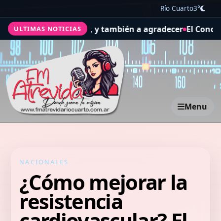
Río Cuarto
3°
d y el trabajo, y también a agradecer
El Concejo Delibera
ULTIMAS NOTICIAS
Menu
NACIONALES
¿Cómo mejorar la
resistencia
cardiovascular? El