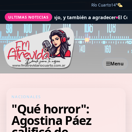
Río Cuarto
14°
alud y el trabajo, y también a agradecer
El Concejo Delib
ULTIMAS NOTICIAS
Menu
NACIONALES
"Qué horror":
Agostina Páez
calificó de