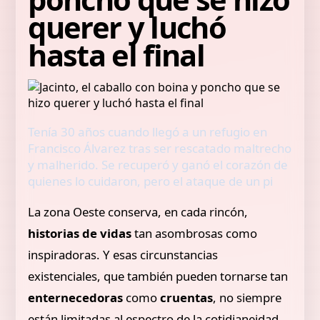
querer y luchó
hasta el final
Tenía 30 años cuando llegó a un refugio en
Francisco Álvarez tras ser rescatado maltrecho
y malherido. Se recuperó y ganó el corazón de
quienes lo cuidaron, pero el ataque de un pi
La zona Oeste conserva, en cada rincón,
historias de vidas
tan asombrosas como
inspiradoras. Y esas circunstancias
existenciales, que también pueden tornarse tan
enternecedoras
como
cruentas
, no siempre
están limitadas al espectro de la cotidianeidad