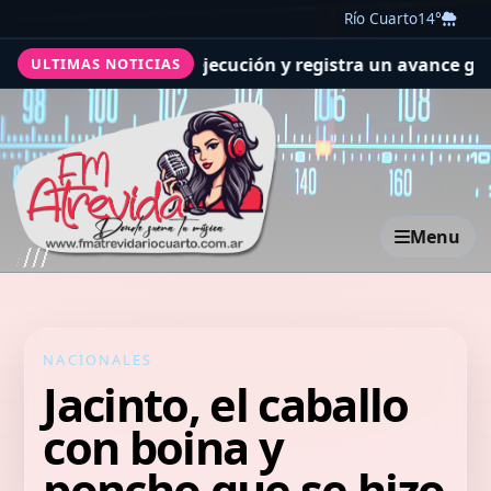
Río Cuarto
14°
isiones de ejecución y registra un avance general del 36
ULTIMAS NOTICIAS
Menu
NACIONALES
Jacinto, el caballo
con boina y
poncho que se hizo