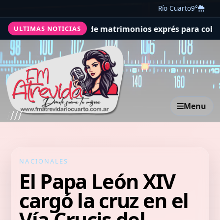
Río Cuarto
9°
oscura estafa de matrimonios exprés para cobrar compens
ULTIMAS NOTICIAS
Menu
NACIONALES
El Papa León XIV
cargó la cruz en el
Vía Crucis del