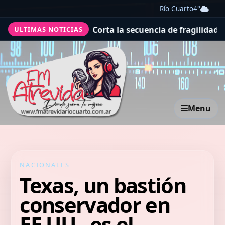
Río Cuarto
4°
ue lo es
“Corta la secuencia de fragilidad”: las ventas 
ULTIMAS NOTICIAS
Menu
NACIONALES
Texas, un bastión
conservador en
EE.UU., es el