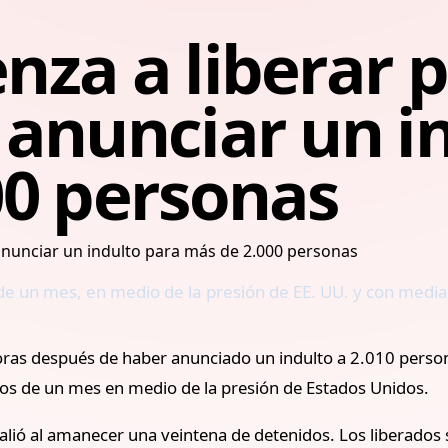
za a liberar 
anunciar un i
00 personas
e un mes, en medio de la presión de EE. UU. y con media
horas después de haber anunciado un indulto a 2.010 per
os de un mes en medio de la presión de Estados Unidos.
salió al amanecer una veintena de detenidos. Los liberados