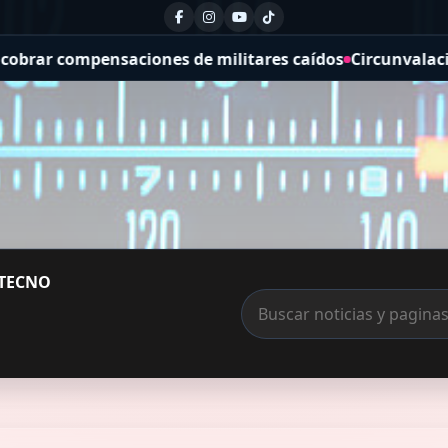
 de militares caídos
Circunvalación de Río Cuarto: la ob
TECNO