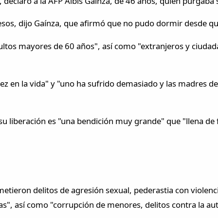
 declaró a la AFP Albis Gaínza, de 46 años, quien purgaba s
resos, dijo Gaínza, que afirmó que no pudo dormir desde que
dultos mayores de 60 años", así como "extranjeros y ciudad
ez en la vida" y "uno ha sufrido demasiado y las madres de
 liberación es "una bendición muy grande" que "llena de fel
metieron delitos de agresión sexual, pederastia con violenc
mas", así como "corrupción de menores, delitos contra la au