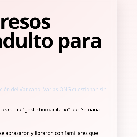
presos
ndulto para
ción del Vaticano. Varias ONG cuestionan sin
sonas como "gesto humanitario" por Semana
 se abrazaron y lloraron con familiares que