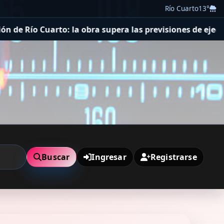
Río Cuarto
13°
ra supera las previsiones de ejecución y registra un ava
Buscar
Ingresar
Registrarse