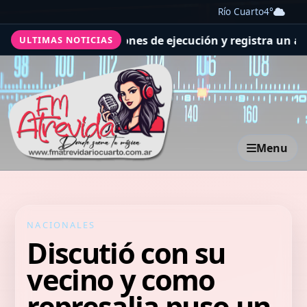
Río Cuarto
4°
ra las previsiones de ejecución y registra un avance gen
ULTIMAS NOTICIAS
Menu
NACIONALES
Discutió con su
vecino y como
represalia puso un