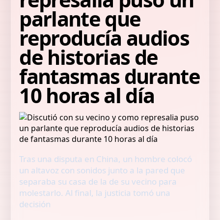
parlante que
reproducía audios
de historias de
fantasmas durante
10 horas al día
Tras una disputa en China, un hombre colocó
un altavoz con sonidos junto a la pared que
separaba su casa de la de su vecino para
molestarlo. Al final, la justicia tomó una
decisión