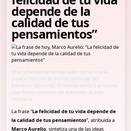
depende de la
calidad de tus
pensamientos”
Una reflexión del emperador romano que
pone el foco en la mente como eje del
bienestar personal. El mirada estoica propone
una forma concreta de enfrentar la vida
cotidiana.
La frase “
La felicidad de tu vida depende de
la calidad de tus pensamientos
”, atribuida a
Marco Aurelio
, sintetiza una de las ideas