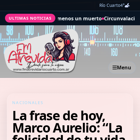
Río Cuarto
4°
extratropical: al menos un muerto
Circunvalación de Río 
ULTIMAS NOTICIAS
Menu
NACIONALES
La frase de hoy,
Marco Aurelio: “La
felicidad de tu vida