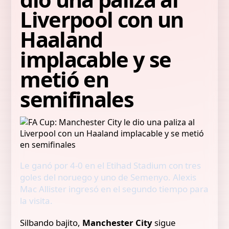
Liverpool con un
Haaland
implacable y se
metió en
semifinales
Le ganó por 4-0 en el Etihad Stadium con tres
goles del noruego y uno de Semenyo. Alexis
Mac Allister ingresó en el segundo tiempo para
la visita.
Silbando bajito,
Manchester City
sigue