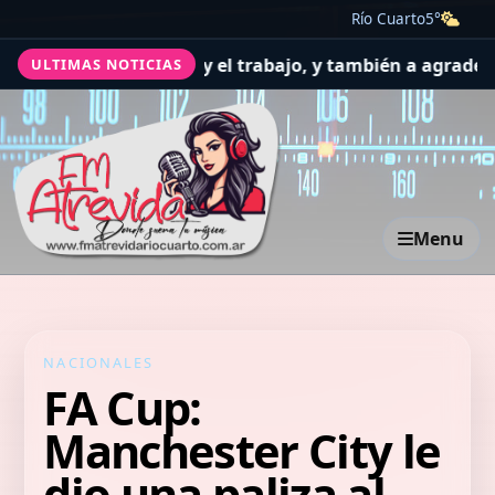
Río Cuarto
5°
dir por la salud y el trabajo, y también a agradecer
El Co
ULTIMAS NOTICIAS
Menu
NACIONALES
FA Cup:
Manchester City le
dio una paliza al