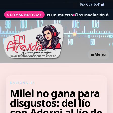
Río Cuarto
4°
ical: al menos un muerto
Circunvalación de Río Cuarto: l
ULTIMAS NOTICIAS
Menu
NACIONALES
Milei no gana para
disgustos: del lío
con Adorni al lío de