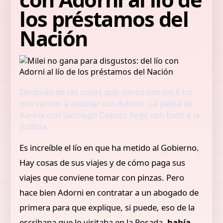
los préstamos del
Nación
Después de las cosas que vimos con los K no
nos vamos a asustar con Adorni. La pelea de
Karina con Santiago Caputo llegó con todo a la
Justicia.
Es increíble el lío en que ha metido al Gobierno.
Hay cosas de sus viajes y de cómo paga sus
viajes que conviene tomar con pinzas. Pero
hace bien Adorni en contratar a un abogado de
primera para que explique, si puede, eso de la
escribana que lo visitaba en la Rosada,
había