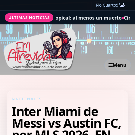
Río Cuarto
5°
por un ciclón extratropical: al menos un muerto
Circunv
ULTIMAS NOTICIAS
Menu
NACIONALES
Inter Miami de
Messi vs Austin FC,
por MLS 2026, EN