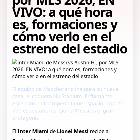
VIVO: a qué hora
es, formaciones y
cómo verlo en el
estreno del estadio
El equipo de Mascherano inaigura su nueva
casa, el coqueto Nu Stadium. El flamante
escenario del campeón tiene espacio para 26.
700 espectadores. Lionel Messi es el gran
protagonis
El
Inter Miami
de
Lionel Messi
recibe al