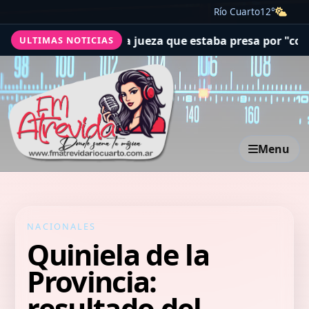
Río Cuarto
12°
olano liberó a una jueza que estaba presa por "corrupció
ULTIMAS NOTICIAS
Menu
NACIONALES
Quiniela de la
Provincia:
resultado del