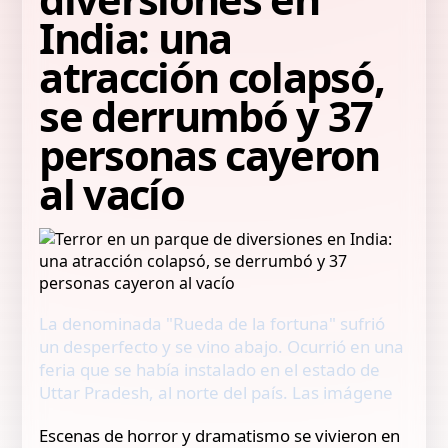
India: una
atracción colapsó,
se derrumbó y 37
personas cayeron
al vacío
La denominada "Rueda de la fortuna" sufrió
un desperfecto y se vino abajo. Ocurrió en una
feria que se había instalado en el estado de
Uttar Pradesh, al norte del país. Las imágene
Escenas de horror y dramatismo se vivieron en