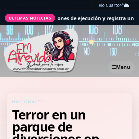
Río Cuarto
4°
 supera las previsiones de ejecución y registra un avanc
ULTIMAS NOTICIAS
Menu
NACIONALES
Terror en un
parque de
diversiones en