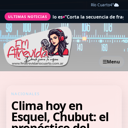
Río Cuarto
4°
a objetar que lo es
“Corta la secuencia de fragilidad”: 
ULTIMAS NOTICIAS
Menu
NACIONALES
Clima hoy en
Esquel, Chubut: el
pronóstico del