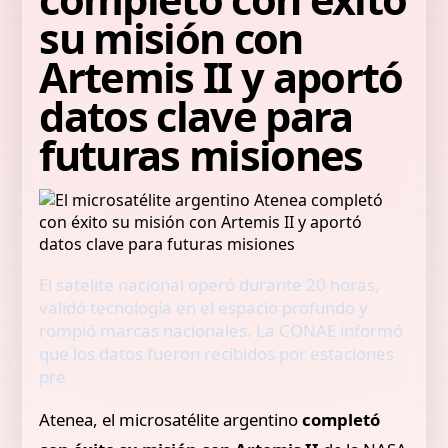
su misión con
Artemis II y aportó
datos clave para
futuras misiones
El satelite nacional operó durante 20 horas,
validó tecnología en el espacio profundo y
rompió marcas nacionales. La CONAE informó
que los datos fueron recibidos por estaciones
pre
Atenea, el microsatélite argentino
completó