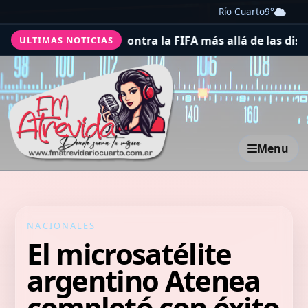
Río Cuarto
9°
 su boicot contra la FIFA más allá de las disculpas de In
ULTIMAS NOTICIAS
Menu
NACIONALES
El microsatélite
argentino Atenea
completó con éxito