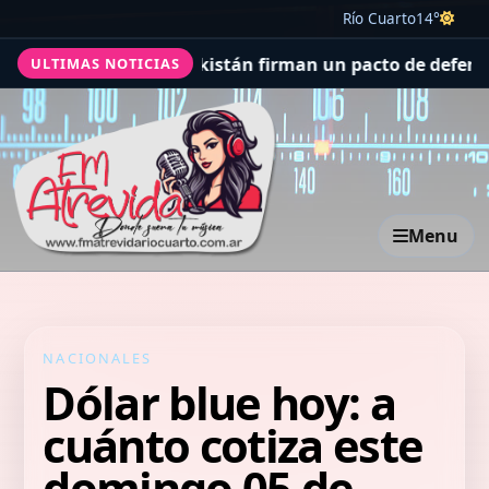
Río Cuarto
14°
ita, Turquía y Pakistán firman un pacto de defensa mut
ULTIMAS NOTICIAS
Menu
NACIONALES
Dólar blue hoy: a
cuánto cotiza este
domingo 05 de