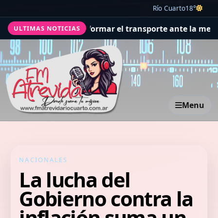
Río Cuarto
18°
 para transformar el transporte ante la megainversión 
ULTIMAS NOTICIAS
Menu
NACIONALES
La lucha del
Gobierno contra la
inflación suma un