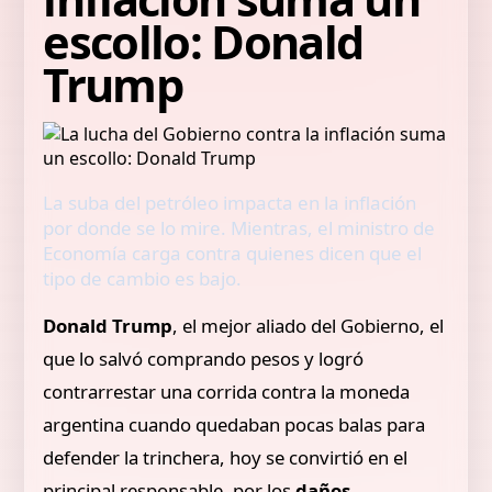
escollo: Donald
Trump
La suba del petróleo impacta en la inflación
por donde se lo mire. Mientras, el ministro de
Economía carga contra quienes dicen que el
tipo de cambio es bajo.
Donald Trump
, el mejor aliado del Gobierno, el
que lo salvó comprando pesos y logró
contrarrestar una corrida contra la moneda
argentina cuando quedaban pocas balas para
defender la trinchera, hoy se convirtió en el
principal responsable, por los
daños