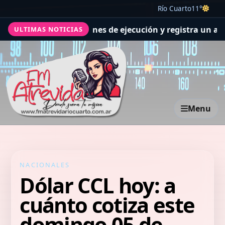
Río Cuarto
11°
supera las previsiones de ejecución y registra un avance
ULTIMAS NOTICIAS
Menu
NACIONALES
Dólar CCL hoy: a
cuánto cotiza este
domingo 05 de