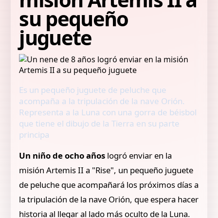
su pequeño
juguete
Es un pequeño juguete de peluche que
acompaña a la tripulación de la nave Orión.
Representa a la Luna con una gorra de béisbol
que tiene el dibujo de la Tierra en su parte
principa
Un niño de ocho años
logró enviar en la
misión Artemis II a "Rise", un pequeño juguete
de peluche que acompañará los próximos días a
la tripulación de la nave Orión, que espera hacer
historia al llegar al lado más oculto de la Luna.