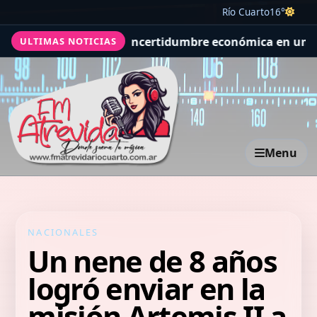
Río Cuarto
16°
UU. y aumenta la incertidumbre económica en un año ele
ULTIMAS NOTICIAS
Menu
NACIONALES
Un nene de 8 años
logró enviar en la
misión Artemis II a