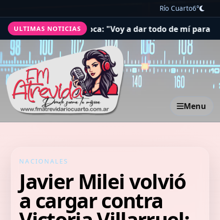
Río Cuarto
6°
ra sumarse a Boca: "Voy a dar todo de mí para lograr ca
ULTIMAS NOTICIAS
Menu
NACIONALES
Javier Milei volvió
a cargar contra
Victoria Villarruel: