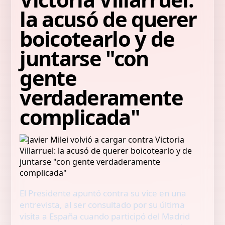
la acusó de querer
boicotearlo y de
juntarse "con
gente
verdaderamente
complicada"
El Presidente apuntó contra su vice en una
entrevista, al ser consultado por su última
visita a España cuando participó del Madrid