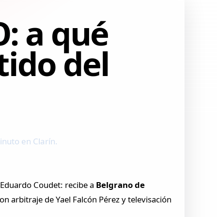
O: a qué
tido del
nuto en Clarín.
e Eduardo Coudet: recibe a
Belgrano de
on arbitraje de Yael Falcón Pérez y televisación