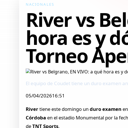
NACIONALES
River vs Be
hora es y d
Torneo Ape
El equipo de Coudet tiene un duro examen ant
05/04/202616:51
River
tiene este domingo un
duro examen
en
Córdoba
en el estadio Monumental por la fec
de
TNT Sports
.