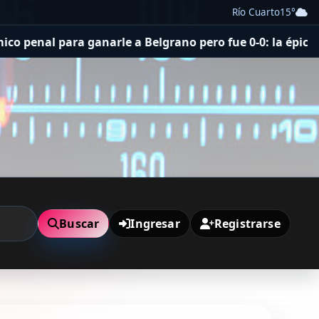
Río Cuarto
15°
 para ganarle a Belgrano pero fue 0-0: la épica atajada 
Buscar
Ingresar
Registrarse