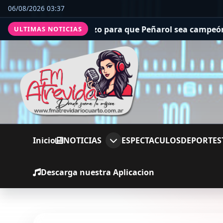
06/08/2026 03:37
de River: el golazo para que Peñarol sea campeón del T
ULTIMAS NOTICIAS
Inicio
NOTICIAS
ESPECTACULOS
DEPORTES
Descarga nuestra Aplicacion