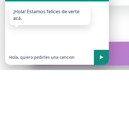
¡Hola! Estamos felices de verte
acá.
FM Atrevida
En vivo