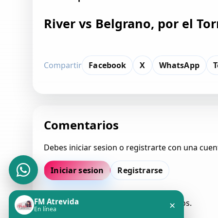
River vs Belgrano, por el T
Compartir
Facebook
X
WhatsApp
T
Comentarios
Debes iniciar sesion o registrarte con una cuen
Iniciar sesion
Registrarse
FM Atrevida
Todavia no hay comentarios aprobados.
×
En línea