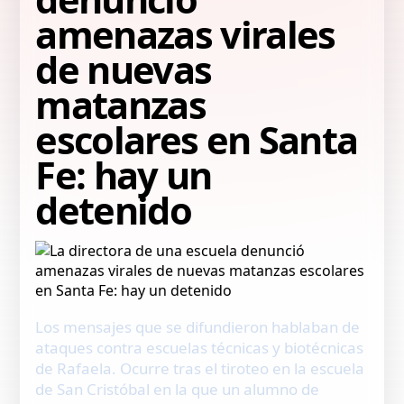
amenazas virales
de nuevas
matanzas
escolares en Santa
Fe: hay un
detenido
Los mensajes que se difundieron hablaban de
ataques contra escuelas técnicas y biotécnicas
de Rafaela. Ocurre tras el tiroteo en la escuela
de San Cristóbal en la que un alumno de