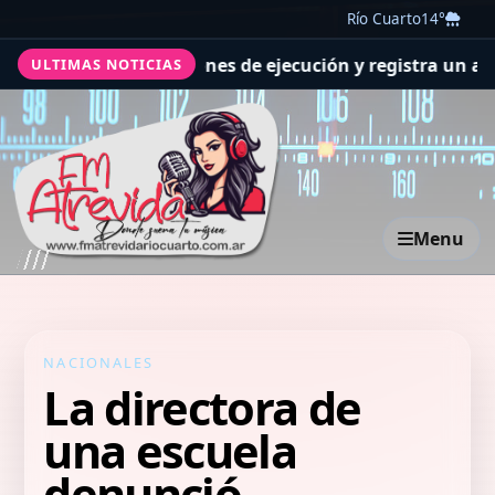
Río Cuarto
14°
 supera las previsiones de ejecución y registra un avanc
ULTIMAS NOTICIAS
Menu
NACIONALES
La directora de
una escuela
denunció