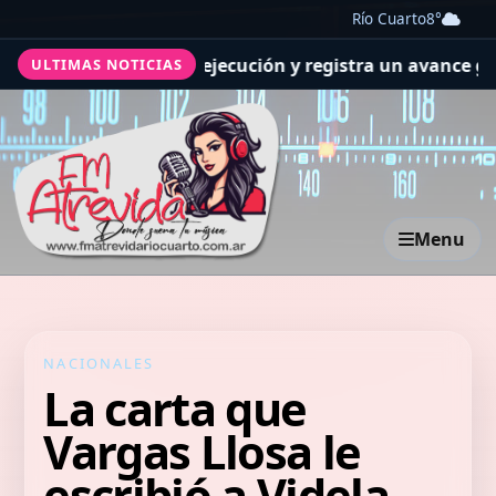
Río Cuarto
8°
evisiones de ejecución y registra un avance general del 
ULTIMAS NOTICIAS
Menu
NACIONALES
La carta que
Vargas Llosa le
escribió a Videla