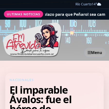
Río Cuarto
14°
to de River: el golazo para que Peñarol sea campeón del
ULTIMAS NOTICIAS
Menu
NACIONALES
El imparable
Ávalos: fue el
héroe de