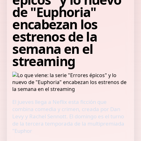
de "Euphoria"
encabezan los
estrenos de la
semana en el
streaming
El jueves llega a Neflix esta ficción que
combina comedia y crimen, creada por Dan
Levy y Rachel Sennott. El domingo es el turno
de la tercera temporada de la multipremiada
"Euphor