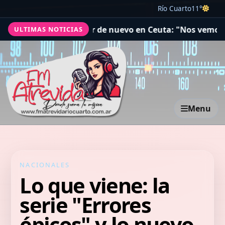
Río Cuarto
11°
ma a entrar de nuevo en Ceuta: "Nos vemos todos el 15"
ULTIMAS NOTICIAS
Menu
NACIONALES
Lo que viene: la
serie "Errores
épicos" y lo nuevo