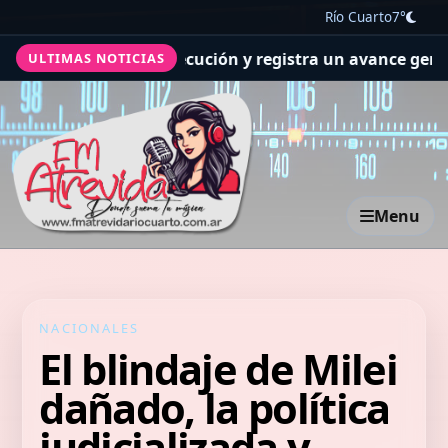
Río Cuarto
7°
e ejecución y registra un avance general del 36%
Se real
ULTIMAS NOTICIAS
Menu
NACIONALES
El blindaje de Milei
dañado, la política
judicializada y