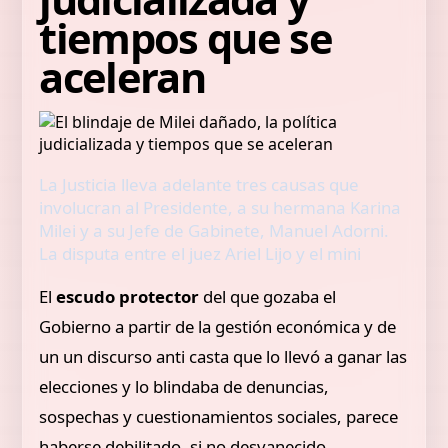
tiempos que se
aceleran
La Justicia lleva adelante tres causas que
involucran al Presidente, a su hermana Karina
Milei y a su Jefe de Gabinete, Manuel Adorni.
La disputa entre el juez Ariel Lijo y el mini
El
escudo protector
del que gozaba el
Gobierno a partir de la gestión económica y de
un un discurso anti casta que lo llevó a ganar las
elecciones y lo blindaba de denuncias,
sospechas y cuestionamientos sociales, parece
haberse debilitado, si no desvanecido.